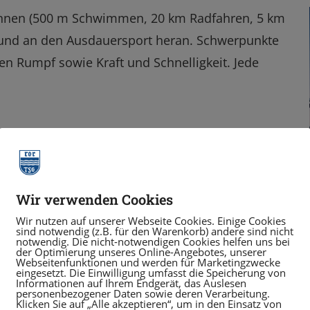
ennen (500 m Schwimmen, 20 km Radfahren, 5 km
esund an den Ausdauersport heran. Schwerpunkte
len Rumpf sowie Kraft und Schnelligkeit. Jede
Wir verwenden Cookies
Wir nutzen auf unserer Webseite Cookies. Einige Cookies
sind notwendig (z.B. für den Warenkorb) andere sind nicht
notwendig. Die nicht-notwendigen Cookies helfen uns bei
der Optimierung unseres Online-Angebotes, unserer
Webseitenfunktionen und werden für Marketingzwecke
eingesetzt. Die Einwilligung umfasst die Speicherung von
Informationen auf Ihrem Endgerät, das Auslesen
personenbezogener Daten sowie deren Verarbeitung.
Klicken Sie auf „Alle akzeptieren“, um in den Einsatz von