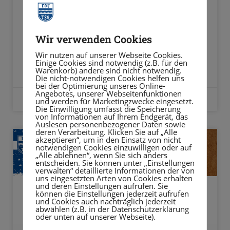
Leitung der Kindersportschule (m/w/d). Das
Aufgabengebiet ist sehr vielseitig: DEINE
AUFGABENSCHWERPUNKTE: • Planung,
Wir verwenden Cookies
Umsetzung
Wir nutzen auf unserer Webseite Cookies.
Einige Cookies sind notwendig (z.B. für den
Warenkorb) andere sind nicht notwendig.
WEITERLESEN »
Die nicht-notwendigen Cookies helfen uns
bei der Optimierung unseres Online-
Angebotes, unserer Webseitenfunktionen
13. Juli 2026
und werden für Marketingzwecke eingesetzt.
Die Einwilligung umfasst die Speicherung
von Informationen auf Ihrem Endgerät, das
Auslesen personenbezogener Daten sowie
deren Verarbeitung. Klicken Sie auf „Alle
akzeptieren“, um in den Einsatz von nicht
notwendigen Cookies einzuwilligen oder auf
„Alle ablehnen“, wenn Sie sich anders
entscheiden. Sie können unter „Einstellungen
verwalten“ detaillierte Informationen der von
uns eingesetzten Arten von Cookies erhalten
und deren Einstellungen aufrufen. Sie
können die Einstellungen jederzeit aufrufen
und Cookies auch nachträglich jederzeit
abwählen (z.B. in der Datenschutzerklärung
oder unten auf unserer Webseite).