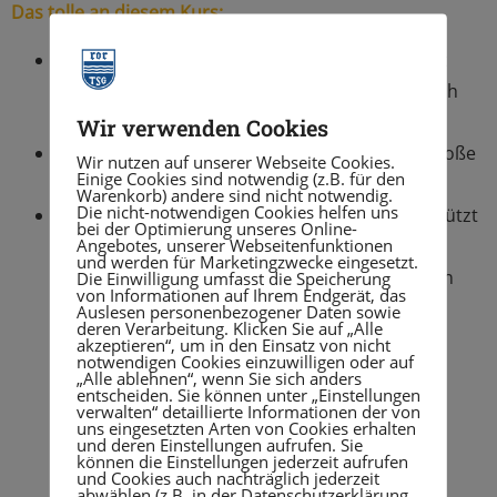
Das tolle an diesem Kurs:
Eltern und Kinder verbringen gemeinsame Zeit
miteinander und sind dabei auch noch sportlich
aktiv
Wir verwenden Cookies
Vertrauen und Kommunikation spielen eine große
Wir nutzen auf unserer Webseite Cookies.
Einige Cookies sind notwendig (z.B. für den
Rolle
Warenkorb) andere sind nicht notwendig.
Die nicht-notwendigen Cookies helfen uns
Kinder können in Ihrem Kletterwunsch unterstützt
bei der Optimierung unseres Online-
Angebotes, unserer Webseitenfunktionen
werden, ohne dass die Eltern dafür selbst
und werden für Marketingzwecke eingesetzt.
schwindelerregende Höhen bewältigen müssen
Die Einwilligung umfasst die Speicherung
von Informationen auf Ihrem Endgerät, das
Auslesen personenbezogener Daten sowie
deren Verarbeitung. Klicken Sie auf „Alle
akzeptieren“, um in den Einsatz von nicht
notwendigen Cookies einzuwilligen oder auf
„Alle ablehnen“, wenn Sie sich anders
entscheiden. Sie können unter „Einstellungen
verwalten“ detaillierte Informationen der von
uns eingesetzten Arten von Cookies erhalten
und deren Einstellungen aufrufen. Sie
können die Einstellungen jederzeit aufrufen
und Cookies auch nachträglich jederzeit
abwählen (z.B. in der Datenschutzerklärung