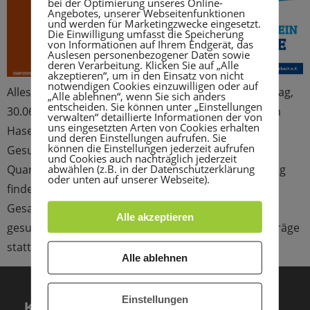
bei der Optimierung unseres Online-
Angebotes, unserer Webseitenfunktionen
und werden für Marketingzwecke eingesetzt.
Die Einwilligung umfasst die Speicherung
von Informationen auf Ihrem Endgerät, das
Auslesen personenbezogener Daten sowie
deren Verarbeitung. Klicken Sie auf „Alle
akzeptieren“, um in den Einsatz von nicht
notwendigen Cookies einzuwilligen oder auf
Alles rund ums Thema Gesundheit gibt es am Sonntag,
„Alle ablehnen“, wenn Sie sich anders
entscheiden. Sie können unter „Einstellungen
30.06.2019 von 11-16 Uhr beim 2. Gesundheitstag im
verwalten“ detaillierte Informationen der von
uns eingesetzten Arten von Cookies erhalten
Hasenleiser. An diesem vom Amt für Sport und
und deren Einstellungen aufrufen. Sie
können die Einstellungen jederzeit aufrufen
Gesundheitsförderung Heidelberg und dem
und Cookies auch nachträglich jederzeit
abwählen (z.B. in der Datenschutzerklärung
Quartiersmanagement Hasenleiser organisierten Tag
oder unten auf unserer Webseite).
finden auf dem Gelände der Internationalen
Gesamtschule Heidelberg wieder viele
Alle akzeptieren
gesundheitsförderliche Mitmachangebote und Vorträge
statt. Auch wir sind mit einem Infostand und […]
Alle ablehnen
Einstellungen
KONTAKT