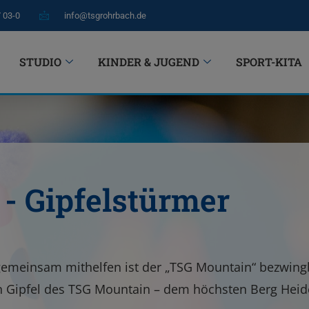
7 03-0
info@tsgrohrbach.de
STUDIO
KINDER & JUGEND
SPORT-KITA
- Gipfelstürmer
 gemeinsam mithelfen ist der „TSG Mountain“ bezwing
en Gipfel des TSG Mountain – dem höchsten Berg Heid