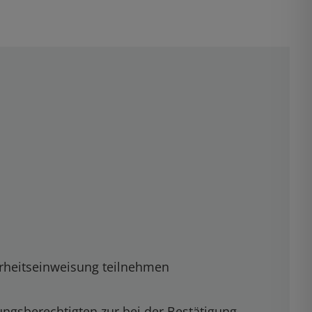
rheitseinweisung teilnehmen
ngsberechtigten zur bei der Bestätigung