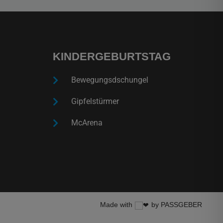
KINDERGEBURTSTAG
Bewegungsdschungel
Gipfelstürmer
McArena
Made with
by PASSGEBER