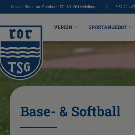
Service-Büro ∙ Am Rohrbach 57 ∙ 69126 Heidelberg
0 62 21 / 3
VEREIN
SPORTANGEBOT
Base- & Softball