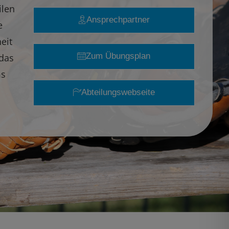
ilen
Ansprechpartner
e
eit
Zum Übungsplan
das
ms
Abteilungswebseite