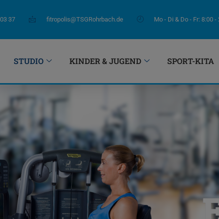
 03 37
fitropolis@TSGRohrbach.de
Mo - Di & Do - Fr: 8:00 -
STUDIO
KINDER & JUGEND
SPORT-KITA