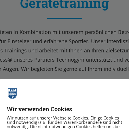
Gerätetraining
ieten in Kombination mit unserem persönlichen Betr
 für Einsteiger und erfahrene Sportler. Unser interdi
s Trainings und arbeitet mit Ihnen an Ihren Zielsetz
ess® unseres Partners Technogym unterstützt und verl
 Augen. Wir begleiten Sie gerne auf Ihrem individue
Wir verwenden Cookies
Wir nutzen auf unserer Webseite Cookies. Einige Cookies
sind notwendig (z.B. für den Warenkorb) andere sind nicht
notwendig. Die nicht-notwendigen Cookies helfen uns bei