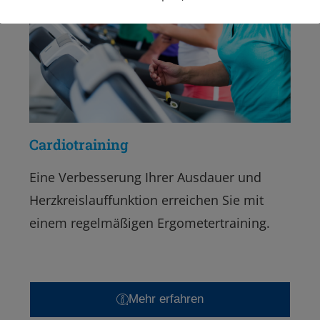
Cardiotraining
Eine Verbesserung Ihrer Ausdauer und
Herzkreislauffunktion erreichen Sie mit
einem regelmäßigen Ergometertraining.
Mehr erfahren