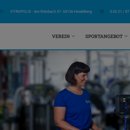
FiTROPOLIS ∙ Am Rohrbach 57∙ 69126 Heidelberg
0 62 21 / 37
VEREIN
SPORTANGEBOT