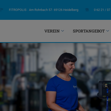
FiTROPOLIS ∙ Am Rohrbach 57∙ 69126 Heidelberg
0 62 21 / 37
VEREIN
SPORTANGEBOT