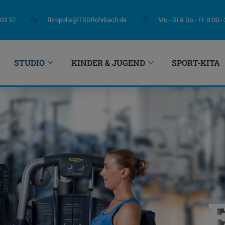
 03 37
fitropolis@TSGRohrbach.de
Mo - Di & Do - Fr: 8:00 -
STUDIO
KINDER & JUGEND
SPORT-KITA