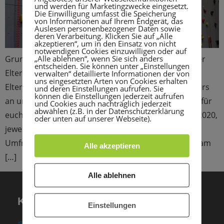
und werden für Marketingzwecke eingesetzt.
Die Einwilligung umfasst die Speicherung
von Informationen auf Ihrem Endgerät, das
Auslesen personenbezogener Daten sowie
deren Verarbeitung. Klicken Sie auf „Alle
akzeptieren“, um in den Einsatz von nicht
notwendigen Cookies einzuwilligen oder auf
„Alle ablehnen“, wenn Sie sich anders
Grundkurs Toprope (Kinder von 9 bis 14 Jahren) oder
entscheiden. Sie können unter „Einstellungen
Eltern-Kind-Kletterkurs (Kinder 6-12 Jahre plus
verwalten“ detaillierte Informationen der von
uns eingesetzten Arten von Cookies erhalten
Elternteil)? Im Januar 2020 bieten wir einen Kletterkurs
und deren Einstellungen aufrufen. Sie
können die Einstellungen jederzeit aufrufen
an und ihr könnt mit entscheiden, welchen Kurs wir für
und Cookies auch nachträglich jederzeit
abwählen (z.B. in der Datenschutzerklärung
euch anbieten sollen! Wann ? Freitags, 17.01.-31.01.2020,
oder unten auf unserer Webseite).
jeweils 18.30-20.00 Uhr Nehmt einfach an unserer
Umfrage teil und seid gespannt, welcher Kurs euch am
Alle akzeptieren
[…]
Alle ablehnen
KONTAKT
Einstellungen