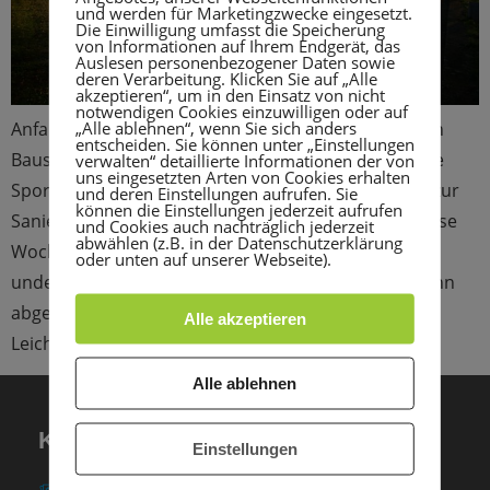
und werden für Marketingzwecke eingesetzt.
Die Einwilligung umfasst die Speicherung
von Informationen auf Ihrem Endgerät, das
Auslesen personenbezogener Daten sowie
deren Verarbeitung. Klicken Sie auf „Alle
akzeptieren“, um in den Einsatz von nicht
notwendigen Cookies einzuwilligen oder auf
„Alle ablehnen“, wenn Sie sich anders
Anfang der Woche war es endlich soweit – die ersten
entscheiden. Sie können unter „Einstellungen
Baustellenfahrzeuge der Firma Becker fuhren auf die
verwalten“ detaillierte Informationen der von
uns eingesetzten Arten von Cookies erhalten
Sportanlage Erlenweg, um mit den ersten Arbeiten zur
und deren Einstellungen aufrufen. Sie
können die Einstellungen jederzeit aufrufen
Sanierung der Leichtathletikanlage zu beginnen. Diese
und Cookies auch nachträglich jederzeit
abwählen (z.B. in der Datenschutzerklärung
Woche wurden bereits die Randsteine der Laufbahn
oder unten auf unserer Webseite).
underste Teile der seit 1985 bestehenden Tartanbahn
abgerissen. Wir sind gespannt auf die neue
Alle akzeptieren
Leichtathletikanlage, die, wenn […]
Alle ablehnen
KONTAKT
Einstellungen