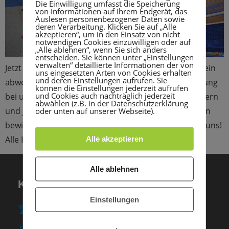
Die Einwilligung umfasst die Speicherung
von Informationen auf Ihrem Endgerät, das
Auslesen personenbezogener Daten sowie
deren Verarbeitung. Klicken Sie auf „Alle
akzeptieren“, um in den Einsatz von nicht
notwendigen Cookies einzuwilligen oder auf
„Alle ablehnen“, wenn Sie sich anders
entscheiden. Sie können unter „Einstellungen
verwalten“ detaillierte Informationen der von
Jetzt schon an die Zukunft denken! Du hast Lust auf ein
uns eingesetzten Arten von Cookies erhalten
und deren Einstellungen aufrufen. Sie
abwechslungsreiches Jahr mit viel Sport und Bewegung
können die Einstellungen jederzeit aufrufen
und Cookies auch nachträglich jederzeit
bei uns im Verein und kannst dir vorstellen mit Kindern
abwählen (z.B. in der Datenschutzerklärung
und Jugendlichen im Bereich Sport zu arbeiten? Dann
oder unten auf unserer Webseite).
bewirb dich jetzt für ein Freiwilliges Soziales Jahr bei uns!
Alle Infos findest du hier
Alle akzeptieren
Alle ablehnen
KONTAKT
Einstellungen
TSG Heidelberg-Rohrbach e. V.