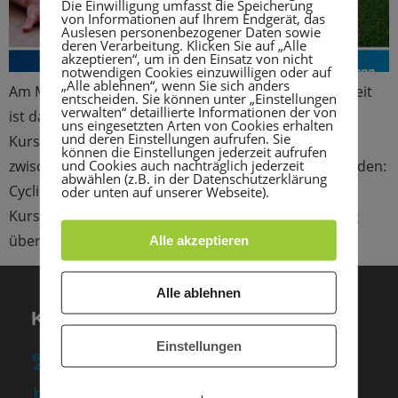
Die Einwilligung umfasst die Speicherung
von Informationen auf Ihrem Endgerät, das
Auslesen personenbezogener Daten sowie
deren Verarbeitung. Klicken Sie auf „Alle
akzeptieren“, um in den Einsatz von nicht
notwendigen Cookies einzuwilligen oder auf
„Alle ablehnen“, wenn Sie sich anders
Am Montag, 3. Oktober, am Tag der Deutschen Einheit
entscheiden. Sie können unter „Einstellungen
verwalten“ detaillierte Informationen der von
ist das FiTROPOLIS von 9-19 Uhr geöffnet. Für alle
uns eingesetzten Arten von Cookies erhalten
und deren Einstellungen aufrufen. Sie
Kursbegeisterten bieten wir an diesem Tag die Wahl
können die Einstellungen jederzeit aufrufen
und Cookies auch nachträglich jederzeit
zwischen 2 Kursen, die jeweils von 10-11 Uhr stattfinden:
abwählen (z.B. in der Datenschutzerklärung
Cycling in der McArena oder Vinyasa Flow Yoga in
oder unten auf unserer Webseite).
Kursraum I. Für beide Kurse ist eine Voranmeldung
über die […]
Alle akzeptieren
Alle ablehnen
KONTAKT
Einstellungen
TSG Heidelberg-Rohrbach e. V.
Am Rohrbach 57 ∙ 69126 Heidelberg