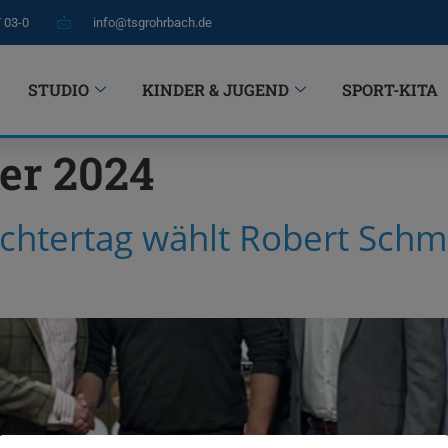
7 03-0
info@tsgrohrbach.de
STUDIO
KINDER & JUGEND
SPORT-KITA
er 2024
echtertag wählt Robert Sch