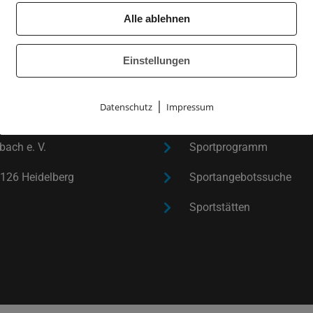
s gewählt worden und stellt daher sein Amt zur Verf
Alle ablehnen
olg und […]
Einstellungen
|
Datenschutz
Impressum
SPORT TREIBEN
ach e. V.
Sportprogramm
126 Heidelberg
Sportangebotssuche
Sportstätten