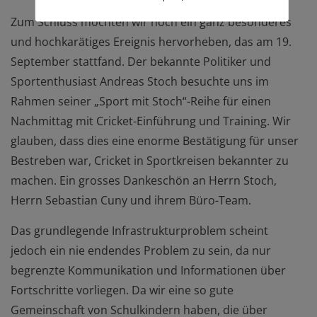
Zum Schluss möchten wir noch ein ganz besonderes
und hochkarätiges Ereignis hervorheben, das am 19.
September stattfand. Der bekannte Politiker und
Sportenthusiast Andreas Stoch besuchte uns im
Rahmen seiner „Sport mit Stoch“-Reihe für einen
Nachmittag mit Cricket-Einführung und Training. Wir
glauben, dass dies eine enorme Bestätigung für unser
Bestreben war, Cricket in Sportkreisen bekannter zu
machen. Ein grosses Dankeschön an Herrn Stoch,
Herrn Sebastian Cuny und ihrem Büro-Team.
Das grundlegende Infrastrukturproblem scheint
jedoch ein nie endendes Problem zu sein, da nur
begrenzte Kommunikation und Informationen über
Fortschritte vorliegen. Da wir eine so gute
Gemeinschaft von Schulkindern haben, die über