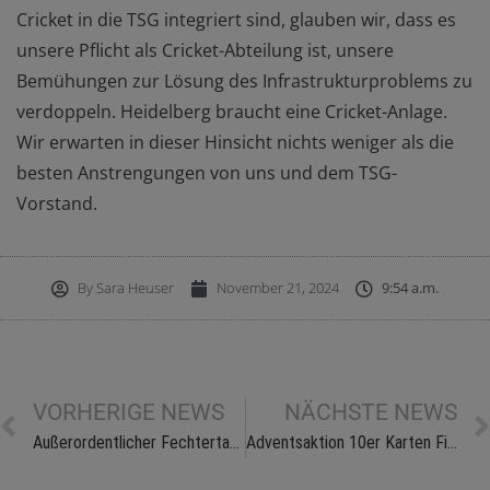
Cricket in die TSG integriert sind, glauben wir, dass es
unsere Pflicht als Cricket-Abteilung ist, unsere
Bemühungen zur Lösung des Infrastrukturproblems zu
verdoppeln. Heidelberg braucht eine Cricket-Anlage.
Wir erwarten in dieser Hinsicht nichts weniger als die
besten Anstrengungen von uns und dem TSG-
Vorstand.
By
Sara Heuser
November 21, 2024
9:54 a.m.
VORHERIGE NEWS
NÄCHSTE NEWS
Außerordentlicher Fechtertag wählt Robert Schmier zum neuen Präsidenten
Adventsaktion 10er Karten FiTROPOLIS