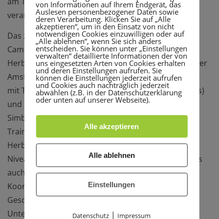
am 10. Oktober mit 41 teilnehmenden Schülern
von Informationen auf Ihrem Endgerät, das
Auslesen personenbezogener Daten sowie
veranstalteten.
deren Verarbeitung. Klicken Sie auf „Alle
akzeptieren“, um in den Einsatz von nicht
notwendigen Cookies einzuwilligen oder auf
Das zweite Highlight war ein internationales Cricket-
„Alle ablehnen“, wenn Sie sich anders
entscheiden. Sie können unter „Einstellungen
Camp, das das erste seiner Art während der
verwalten“ detaillierte Informationen der von
Herbstferien in Heidelberg war. Wir arbeiteten mit der
uns eingesetzten Arten von Cookies erhalten
und deren Einstellungen aufrufen. Sie
Amsterdam Cricket Academy zusammen und hatten
können die Einstellungen jederzeit aufrufen
und Cookies auch nachträglich jederzeit
mit Taku Kusano (aktueller Nationaltrainer Finnlands)
abwählen (z.B. in der Datenschutzerklärung
oder unten auf unserer Webseite).
und Carl Mumba (internationaler Cricketspieler aus
Simbabwe) zwei hochqualifizierte internationale
Alle akzeptieren
Trainer zu Besuch. 20 Kinder hatten während der
Herbstferien zwei Tage lang Cricket auf höchstem
Alle ablehnen
Niveau und wollten noch viel mehr. Wir möchten uns
auch bei Sara Heuser für ihre
Einstellungen
Koordinationsunterstützung sowie beim TSG-
Geschäftsstellenteam für ihre fortlaufende
Unterstützung bedanken.
|
Datenschutz
Impressum