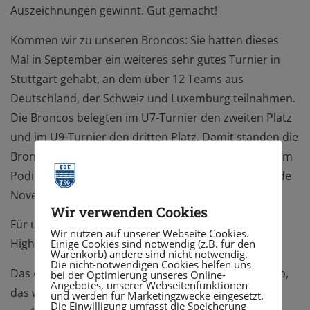
Auszeichnungen gewinnt. Gut gemacht!
Kommen wir zu unseren Broncos: Sie hatten dieses
Mal in September ein weiteres sehr gutes Turnier in
Stuttgart gehabt, an dem über 12 Teams aus
Deutschland, der Schweiz und Luxemburg teilnahmen.
Die Broncos belegten im U7-Turnier den zweiten Platz
und im U9-Turnier den dritten Platz. Damit standen die
Broncos dieses Jahr in fünf Turnieren fünfmal auf dem
Podium und freuen sich auf das nächste Turnier Ende
November in Karlsruhe.
Wir verwenden Cookies
Für uns als Abteilung gab es noch ein paar weitere
Wir nutzen auf unserer Webseite Cookies.
Einige Cookies sind notwendig (z.B. für den
Highlights:
Warenkorb) andere sind nicht notwendig.
Die nicht-notwendigen Cookies helfen uns
Das erste Highlight war ein Cricket-Einführungscamp,
bei der Optimierung unseres Online-
Angebotes, unserer Webseitenfunktionen
das wir am Max-Born-Gymnasium in Neckargemünd
und werden für Marketingzwecke eingesetzt.
Die Einwilligung umfasst die Speicherung