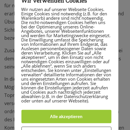
Wir verwenden Cookies
für neue Lösungsansätze an der Kletterwand
Wir nutzen auf unserer Webseite Cookies.
erarbeitet und ausprobiert. Dank der neuen Tipps und
Einige Cookies sind notwendig (z.B. für den
Warenkorb) andere sind nicht notwendig.
Übungen, konnten die Routen aus einer ganz neuen
Die nicht-notwendigen Cookies helfen uns
bei der Optimierung unseres Online-
Sichtweise und vor allem Kräfte schonender
Angebotes, unserer Webseitenfunktionen
und werden für Marketingzwecke eingesetzt.
bezwungen werden.
Die Einwilligung umfasst die Speicherung
von Informationen auf Ihrem Endgerät, das
Auslesen personenbezogener Daten sowie
Zusätzliches Highlight im Camp: Das Sturztraining, bei
deren Verarbeitung. Klicken Sie auf „Alle
akzeptieren“, um in den Einsatz von nicht
dem man das richtige Handling im Falle eines Sturzes
notwendigen Cookies einzuwilligen oder auf
„Alle ablehnen“, wenn Sie sich anders
seines Partners trainieren konnte.
entscheiden. Sie können unter „Einstellungen
verwalten“ detaillierte Informationen der von
In diesem Jahr gab es zudem das erste mal die
uns eingesetzten Arten von Cookies erhalten
und deren Einstellungen aufrufen. Sie
Möglichkeit für die Teilnehmer den Kletterausweis
können die Einstellungen jederzeit aufrufen
und Cookies auch nachträglich jederzeit
Toprope Indoor zu erwerben. Dafür mussten
abwählen (z.B. in der Datenschutzerklärung
oder unten auf unserer Webseite).
verschiedene Kriterien wie beispielsweise das
ordnungsgemäße und sichere Ablassen und Sichern
Alle akzeptieren
des Partners, Partnercheck und verschiedene
Kommandos erfüllt werden. Erfreulicherweise konnten