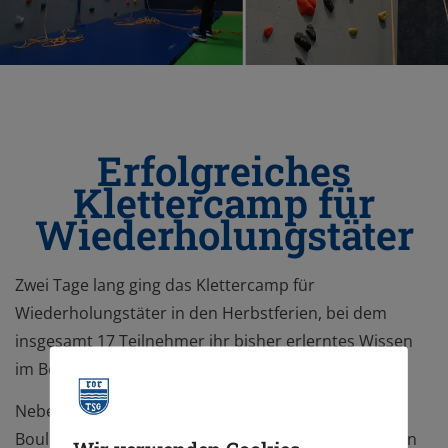
Erfolgreiches
Klettercamp für
Wiederholungstäter
Zwei Tage lang ging das Klettercamp für
Wiederholungstäter in den Herbstferien, bei dem
insgesamt 17 Teilnehmer ihr bisher erlerntes Wissen
im Bereich Klettern erweitern und festigen konnten.
Neben Spielen und Teamaufgaben an der
Boulderwand, wurden verschiedene Technikübungen