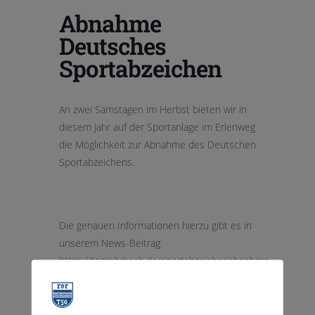
Abnahme
Deutsches
Sportabzeichen
An zwei Samstagen im Herbst bieten wir in
diesem Jahr auf der Sportanlage im Erlenweg
die Möglichkeit zur Abnahme des Deutschen
Sportabzeichens.
Die genauen Informationen hierzu gibt es in
unserem News-Beitrag
https://tsgrohrbach.de/sportabzeichenabnahme-
im-erlenweg/