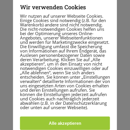
Wir verwenden Cookies
Wir nutzen auf unserer Webseite Cookies.
Einige Cookies sind notwendig (z.B. für den
DATUM
Warenkorb) andere sind nicht notwendig.
Die nicht-notwendigen Cookies helfen uns
Okt. 08 2022
bei der Optimierung unseres Online-
Angebotes, unserer Webseitenfunktionen
Vorbei!
und werden für Marketingzwecke eingesetzt.
Die Einwilligung umfasst die Speicherung
von Informationen auf Ihrem Endgerät, das
Auslesen personenbezogener Daten sowie
UHRZEIT
deren Verarbeitung. Klicken Sie auf „Alle
akzeptieren“, um in den Einsatz von nicht
10:00 - 14:00
notwendigen Cookies einzuwilligen oder auf
„Alle ablehnen“, wenn Sie sich anders
entscheiden. Sie können unter „Einstellungen
verwalten“ detaillierte Informationen der von
uns eingesetzten Arten von Cookies erhalten
und deren Einstellungen aufrufen. Sie
VERANSTALTUNGSORT
können die Einstellungen jederzeit aufrufen
und Cookies auch nachträglich jederzeit
Erlenweg 26, 69124
abwählen (z.B. in der Datenschutzerklärung
Heidelberg
oder unten auf unserer Webseite).
Erlenweg 26, 69124
Heidelberg
Alle akzeptieren