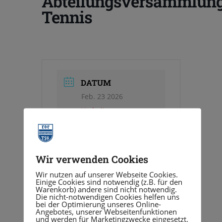
Abteilungsversammlun
Tennis
DATUM
Feb. 23 2026
Vorbei!
UHRZEIT
19:00
Wir verwenden Cookies
Wir nutzen auf unserer Webseite Cookies.
Einige Cookies sind notwendig (z.B. für den
Warenkorb) andere sind nicht notwendig.
Die nicht-notwendigen Cookies helfen uns
VERANSTALTUNGSORT
bei der Optimierung unseres Online-
Angebotes, unserer Webseitenfunktionen
Bistro
und werden für Marketingzwecke eingesetzt.