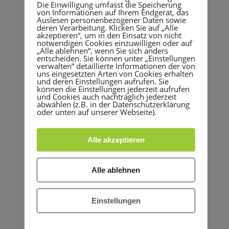
Erlenweg 30, 69124
Die Einwilligung umfasst die Speicherung
von Informationen auf Ihrem Endgerät, das
Heidelberg
Auslesen personenbezogener Daten sowie
deren Verarbeitung. Klicken Sie auf „Alle
akzeptieren“, um in den Einsatz von nicht
notwendigen Cookies einzuwilligen oder auf
KATEGORIE
„Alle ablehnen“, wenn Sie sich anders
entscheiden. Sie können unter „Einstellungen
verwalten“ detaillierte Informationen der von
Abteilungsversamml
uns eingesetzten Arten von Cookies erhalten
und deren Einstellungen aufrufen. Sie
ung
können die Einstellungen jederzeit aufrufen
und Cookies auch nachträglich jederzeit
abwählen (z.B. in der Datenschutzerklärung
oder unten auf unserer Webseite).
Alle akzeptieren
+ Zu Google Kalender hinzufügen
Alle ablehnen
+ iCal / Outlook export
Einstellungen