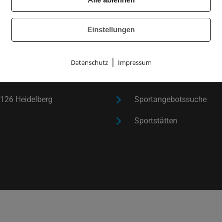
Einstellungen
SPORT TREIBEN
|
Datenschutz
Impressum
ach e. V.
Sportprogramm
126 Heidelberg
Sportangebotssuche
Sportstätten