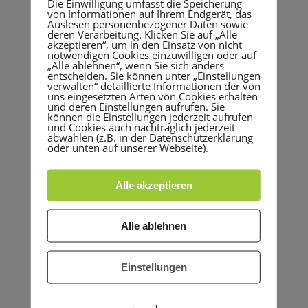
Die Einwilligung umfasst die Speicherung
Sportzentrum
von Informationen auf Ihrem Endgerät, das
Auslesen personenbezogener Daten sowie
Erlenweg
deren Verarbeitung. Klicken Sie auf „Alle
Erlenweg 24, 69124
akzeptieren“, um in den Einsatz von nicht
notwendigen Cookies einzuwilligen oder auf
Heidelberg
„Alle ablehnen“, wenn Sie sich anders
entscheiden. Sie können unter „Einstellungen
verwalten“ detaillierte Informationen der von
uns eingesetzten Arten von Cookies erhalten
KATEGORIE
und deren Einstellungen aufrufen. Sie
können die Einstellungen jederzeit aufrufen
und Cookies auch nachträglich jederzeit
Beiratssitzung
abwählen (z.B. in der Datenschutzerklärung
oder unten auf unserer Webseite).
Alle akzeptieren
Alle ablehnen
+ Zu Google Kalender hinzufügen
Einstellungen
+ iCal / Outlook export