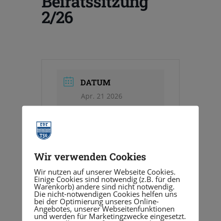
Beiratssitzung
2/26
DATUM
Apr. 21 2026
Vorbei!
UHRZEIT
18:30 - 20:30
Wir verwenden Cookies
Wir nutzen auf unserer Webseite Cookies.
Einige Cookies sind notwendig (z.B. für den
Warenkorb) andere sind nicht notwendig.
Die nicht-notwendigen Cookies helfen uns
VERANSTALTUNGSORT
bei der Optimierung unseres Online-
Angebotes, unserer Webseitenfunktionen
Seminarraum,
und werden für Marketingzwecke eingesetzt.