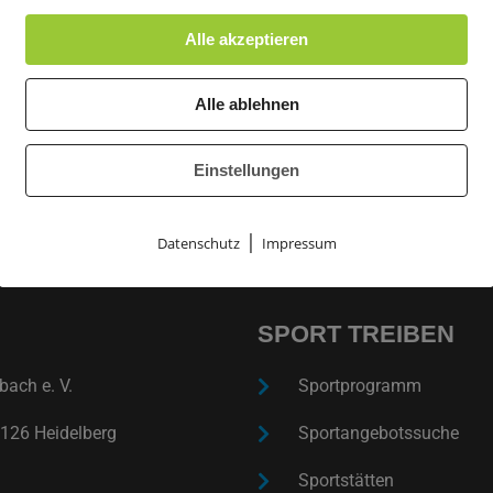
Alle akzeptieren
Alle ablehnen
+ iCal / Outlook export
Einstellungen
|
Datenschutz
Impressum
SPORT TREIBEN
ach e. V.
Sportprogramm
126 Heidelberg
Sportangebotssuche
Sportstätten