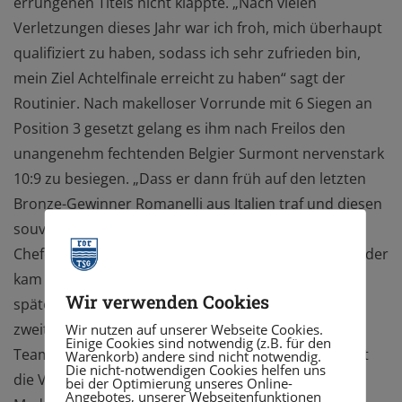
errungenen Titels nicht klappte. „Nach vielen
Verletzungen dieses Jahr war ich froh, mich überhaupt
qualifiziert zu haben, sodass ich sehr zufrieden bin,
mein Ziel Achtelfinale erreicht zu haben“ sagt der
Routinier. Nach makelloser Vorrunde mit 6 Siegen an
Position 3 gesetzt gelang es ihm nach Freilos den
unangenehm fechtenden Belgier Surmont nervenstark
10:9 zu besiegen. „Dass er dann früh auf den letzten
Bronze-Gewinner Romanelli aus Italien traf und diesen
souverän bezwingen konnte, war stark“ lobte
Chefcoach Didier Ollagnon den nächsten Erfolg. „Leider
kam im Achtelfinale mit 8:10 das Aus gegen den
Wir verwenden Cookies
späteren Dritten Cony aus Frankreich, aber als
zweitbester Deutscher war die Nominierung für das
Wir nutzen auf unserer Webseite Cookies.
Einige Cookies sind notwendig (z.B. für den
Team geschafft“ erklärt Trainer Igor Ott, dass so erst
Warenkorb) andere sind nicht notwendig.
Die nicht-notwendigen Cookies helfen uns
die Voraussetzung für den abermaligen
bei der Optimierung unseres Online-
Angebotes, unserer Webseitenfunktionen