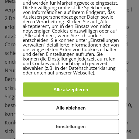
Medaillengewinn am Folgetag geschafft war. Leider
und werden für Marketingzwecke eingesetzt.
Die Einwilligung umfasst die Speicherung
verpasste Carolin Marheineke die Team-Berufung, weil
von Informationen auf Ihrem Endgerät, das
Auslesen personenbezogener Daten sowie
2 Deutsche ganz knapp vor ihr lagen. Nach
deren Verarbeitung. Klicken Sie auf „Alle
akzeptieren“, um in den Einsatz von nicht
erfolgreichem Turnierverlauf mit Siegen über Bugallo
notwendigen Cookies einzuwilligen oder auf
„Alle ablehnen“, wenn Sie sich anders
aus Spanien und die starke Französin Bouquet hatte
entscheiden. Sie können unter „Einstellungen
Caro Pech, dass sie auf die Titelverteidigerin traf und
verwalten“ detaillierte Informationen der von
uns eingesetzten Arten von Cookies erhalten
schied aus. Doch der großartige 13. Platz bestätigt
und deren Einstellungen aufrufen. Sie
können die Einstellungen jederzeit aufrufen
eindrucksvoll ihr Ergebnis von 2018, als sie in Livorno
und Cookies auch nachträglich jederzeit
abwählen (z.B. in der Datenschutzerklärung
Neunte wurde. Ehemann Torsten war eigentlich zum
oder unten auf unserer Webseite).
Betreuen dabei, durfte aber kurzfristig für einen
erkrankten Qualifizierten nachrücken und holte zwei
Alle akzeptieren
Siege in der Runde. Im folgenden Kampf gegen den
besten Kroaten Limov unterlag er denkbar knapp 9:10,
Alle ablehnen
konnte aber bei seiner ersten WM immerhin 20
Konkurrenten im starken Feld der 50-er Klasse hinter
Einstellungen
sich lassen und erstmals das internationale Flair eines