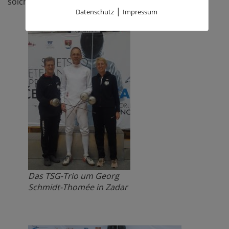
solchen Großereignisses erleben.
|
Datenschutz
Impressum
Das TSG-Trio um Georg
Schmidt-Thomée in Zadar