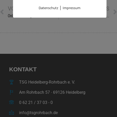
|
Datenschutz
Impressum
VORHERIGE NEWS
NÄCHSTE NEWS
Online-Kursangebot KW 7
Outdoor-Kurse in der McArena starten
KONTAKT
TSG Heidelberg-Rohrbach e. V.
Am Rohrbach 57 ∙ 69126 Heidelberg
0 62 21 / 37 03 - 0
info@tsgrohrbach.de