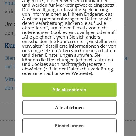
Angebotes, unserer Webseitenfunktionen
Youtube-Kanal
. Einfach Kanal abonnieren und keine
und werden für Marketingzwecke eingesetzt.
Die Einwilligung umfasst die Speicherung
Video-Neuheiten mehr verpassen.
von Informationen auf Ihrem Endgerät, das
Auslesen personenbezogener Daten sowie
deren Verarbeitung. Klicken Sie auf „Alle
Um zu dem jeweiligen Live-Kurs zu gelangen, einfach
akzeptieren“, um in den Einsatz von nicht
notwendigen Cookies einzuwilligen oder auf
den jeweiligen Tag bzw, Kurs anklicken.
„Alle ablehnen“, wenn Sie sich anders
entscheiden. Sie können unter „Einstellungen
Kurse
verwalten“ detaillierte Informationen der von
uns eingesetzten Arten von Cookies erhalten
und deren Einstellungen aufrufen. Sie
Dienstag, den 02.03. um 19:30 Uhr, 60min Hatha Yoga
können die Einstellungen jederzeit aufrufen
und Cookies auch nachträglich jederzeit
mit Lea
abwählen (z.B. in der Datenschutzerklärung
oder unten auf unserer Webseite).
Mittwoch, den 03.03. 18:00 Uhr, 60min und Sonntag,
den 07.03., 90min Indoor Cycling mit Ekki
Alle akzeptieren
Alle ablehnen
By
Sara Heuser
Februar 25, 2021
12:33 p.m.
Einstellungen