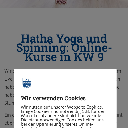
Hatha Yoga und
Spinning: Online-
Kurse in KW 9
Wir starten in den März am Dienstag abend mit einem
Live-Kurs via Zoom: Hatha Yoga mit Lea. Des Weiteren
haben wir für alle, die ein Indoor Cycling Bike zuhause
haben am Mittwoch und Sonntag jeweils eine Live-
Wir verwenden Cookies
Stunde via teams mit Ekki für euch.
Wir nutzen auf unserer Webseite Cookies.
Einige Cookies sind notwendig (z.B. für den
Ein ca. 30minütiges Fitness-Video mit Yvonne erscheint
Warenkorb) andere sind nicht notwendig.
Die nicht-notwendigen Cookies helfen uns
ebenfalls im Laufe der nächsten Woche auf unserem
bei der Optimierung unseres Online-