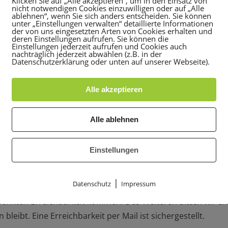
Klicken Sie auf „Alle akzeptieren“, um in den Einsatz von
nicht notwendigen Cookies einzuwilligen oder auf „Alle
Lage und der jüngsten politischen Entscheidungen rund um 
ablehnen“, wenn Sie sich anders entscheiden. Sie können
unter „Einstellungen verwalten“ detaillierte Informationen
ng des Sportbetriebes bis auf Weiteres beschlossen. Im Zug
der von uns eingesetzten Arten von Cookies erhalten und
deren Einstellungen aufrufen. Sie können die
ARS-CoV-2 einzudämmen, ist auch die TSG Rohrbach in der 
Einstellungen jederzeit aufrufen und Cookies auch
nachträglich jederzeit abwählen (z.B. in der
des und der Landesregierung Baden-Württemberg.
Datenschutzerklärung oder unten auf unserer Webseite).
stätten (Sporthallen und Sportanlagen) bis auf Weiteres ge
Alle akzeptieren
rer Mitarbeiter unser Vereinsfitness-Studio FiTROPOLIS (Am
Alle ablehnen
tag, 17. März 2020, landesweit alle Schulen, Kindertagesei
ich 19. April 2020 zu schließen. Unsere Sport-Kindertagesst
Einstellungen
nschließlich 19.04.2020 geschlossen.
r uns bald alle wieder beim Sport begegnen können. Wir ha
|
Datenschutz
Impressum
hränkten Erreichbarkeit kommen. Des Weiteren bitten wir um 
leibt. Eine Erreichbarkeit per Mail ist sichergestellt.