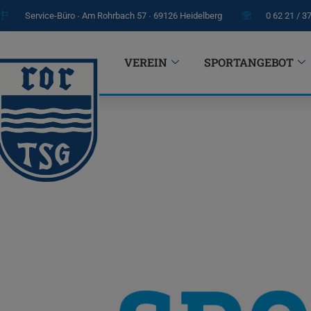
Service-Büro ∙ Am Rohrbach 57 ∙ 69126 Heidelberg
0 62 21 / 3
VEREIN
SPORTANGEBOT