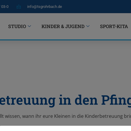
7 03-0
info@tsgrohrbach.de
STUDIO
KINDER & JUGEND
SPORT-KITA
etreuung in den Pfing
ollt wissen, wann ihr eure Kleinen in die Kinderbetreuung b
en wir in den Pfingstferien für eure Kids da sind.