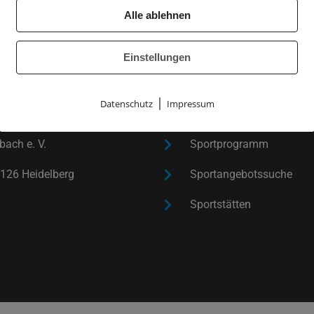
Alle ablehnen
Einstellungen
|
Datenschutz
Impressum
SPORT TREIBEN
ach e. V.
Sportprogramm
126 Heidelberg
Sportangebotssuche
Sportstätten