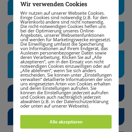
Wir verwenden Cookies
Infos & Anmeldung Feriencamps
Wir nutzen auf unserer Webseite Cookies.
Einige Cookies sind notwendig (z.B. für den
Warenkorb) andere sind nicht notwendig.
Die nicht-notwendigen Cookies helfen uns
Anmeldung Einsteigerkurse
bei der Optimierung unseres Online-
Angebotes, unserer Webseitenfunktionen
Kampfkunst
und werden für Marketingzwecke eingesetzt.
Die Einwilligung umfasst die Speicherung
von Informationen auf Ihrem Endgerät, das
Auslesen personenbezogener Daten sowie
deren Verarbeitung. Klicken Sie auf „Alle
Werde jetzt pädagogische Fachkraft
akzeptieren“, um in den Einsatz von nicht
(m/w/d) bei uns in der TSG-Sport-
notwendigen Cookies einzuwilligen oder auf
KiTa
„Alle ablehnen“, wenn Sie sich anders
entscheiden. Sie können unter „Einstellungen
verwalten“ detaillierte Informationen der von
uns eingesetzten Arten von Cookies erhalten
und deren Einstellungen aufrufen. Sie
können die Einstellungen jederzeit aufrufen
Aktuelles
und Cookies auch nachträglich jederzeit
abwählen (z.B. in der Datenschutzerklärung
oder unten auf unserer Webseite).
TSG-Onlineshop Vereinskleidung
Alle akzeptieren