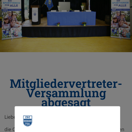
Mitgliedervertreter-
Versammlung
abgesagt
Liebe Mitglieder,
die Corona-Pandemie bestimmt nach wie vor unseren