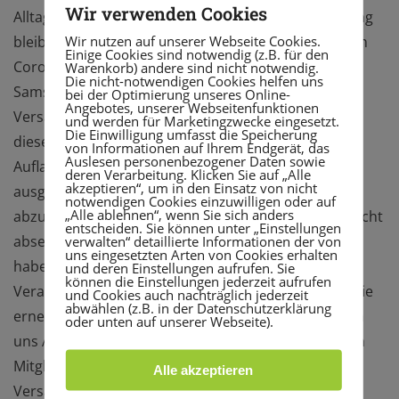
Wir verwenden Cookies
Alltag. Auch unsere Mitgliedervertreter-Versammlung
Wir nutzen auf unserer Webseite Cookies.
bleibt davon nicht verschont. Aufgrund der aktuellen
Einige Cookies sind notwendig (z.B. für den
Corona Verordnung wird die geplante MVV am
Warenkorb) andere sind nicht notwendig.
Die nicht-notwendigen Cookies helfen uns
Samstag, 24.10.2020 nicht stattfinden können. Die
bei der Optimierung unseres Online-
Angebotes, unserer Webseitenfunktionen
Versammlung müssen wir nun zum zweiten Mal in
und werden für Marketingzwecke eingesetzt.
Die Einwilligung umfasst die Speicherung
diesem Jahr absagen. Unabhängig der behördlichen
von Informationen auf Ihrem Endgerät, das
Auslesen personenbezogener Daten sowie
Auflagen, hat der Beirat sich mehrheitlich dazu
deren Verarbeitung. Klicken Sie auf „Alle
akzeptieren“, um in den Einsatz von nicht
ausgesprochen, die Versammlung kurzfristig
notwendigen Cookies einzuwilligen oder auf
„Alle ablehnen“, wenn Sie sich anders
abzusagen, und zu einem späteren, derzeit leider nicht
entscheiden. Sie können unter „Einstellungen
absehbaren Termin, nachzuholen. Wir als Verein
verwalten“ detaillierte Informationen der von
uns eingesetzten Arten von Cookies erhalten
haben in dieser schwierigen Zeit auch eine große
und deren Einstellungen aufrufen. Sie
können die Einstellungen jederzeit aufrufen
Verantwortung, der wir gerecht werden möchten. Die
und Cookies auch nachträglich jederzeit
abwählen (z.B. in der Datenschutzerklärung
erneute Absage erfolgt nicht zuletzt zum Schutz von
oder unten auf unserer Webseite).
uns Allen, insbesondere zum Schutz unserer älteren
Mitglieder, welche immer gerne an den
Alle akzeptieren
Versammlungen in den vergangenen Jahren