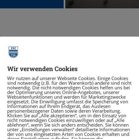
ue Kletterkurse im J
undkurs Toprope Erwachsene
Wir verwenden Cookies
enhängenden Terminen ein Eltern-Kind-Kletterkurs für Elter
Wir nutzen auf unserer Webseite Cookies. Einige Cookies
sind notwendig (z.B. für den Warenkorb) andere sind nicht
notwendig. Die nicht-notwendigen Cookies helfen uns bei
der Optimierung unseres Online-Angebotes, unserer
Webseitenfunktionen und werden für Marketingzwecke
eingesetzt. Die Einwilligung umfasst die Speicherung von
Informationen auf Ihrem Endgerät, das Auslesen
personenbezogener Daten sowie deren Verarbeitung.
Klicken Sie auf „Alle akzeptieren“, um in den Einsatz von
nicht notwendigen Cookies einzuwilligen oder auf „Alle
ablehnen“, wenn Sie sich anders entscheiden. Sie können
unter „Einstellungen verwalten“ detaillierte Informationen
der von uns eingesetzten Arten von Cookies erhalten und
deren Einstellungen aufrufen. Sie können die