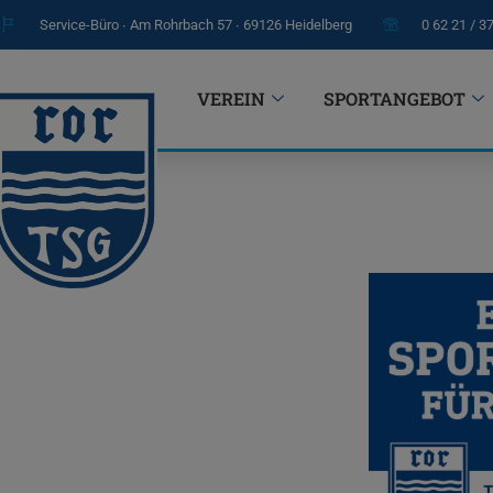
Service-Büro ∙ Am Rohrbach 57 ∙ 69126 Heidelberg
0 62 21 / 3
VEREIN
SPORTANGEBOT