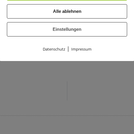
 in Corona-Zwangspause, aber wir lassen es uns nicht nehmen
rsorgen.
Alle ablehnen
eder in eurem Briefkasten oder zum Durchblättern
hier
Einstellungen
|
Datenschutz
Impressum
.