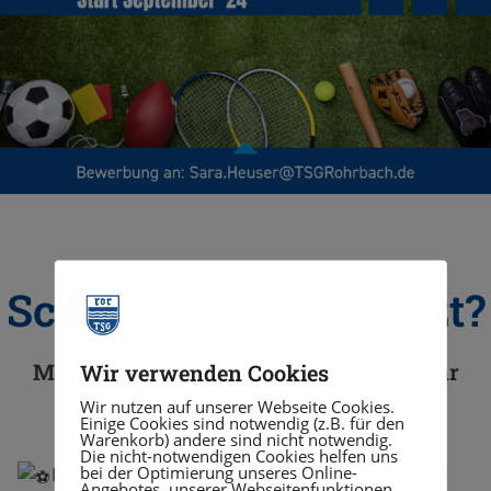
Schule aus – und jetzt?
Mach doch ein Freiwilliges Soziales Jahr
Wir verwenden Cookies
im Sport
Wir nutzen auf unserer Webseite Cookies.
Einige Cookies sind notwendig (z.B. für den
Warenkorb) andere sind nicht notwendig.
Die nicht-notwendigen Cookies helfen uns
bei der Optimierung unseres Online-
Du hast Lust auf einen sportlichen Arbeitsplatz?
Angebotes, unserer Webseitenfunktionen