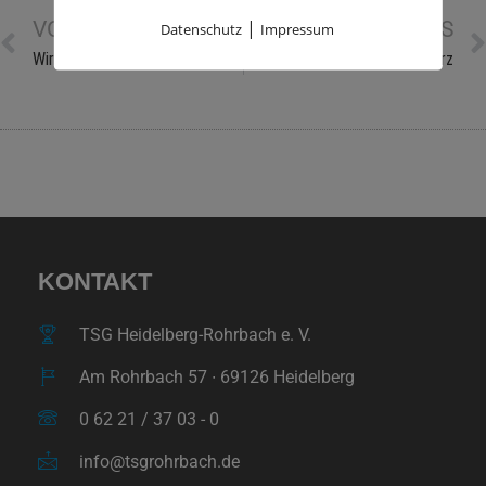
|
VORHERIGE NEWS
NÄCHSTE NEWS
Datenschutz
Impressum
Wir erneuern unseren Wellnessbereich für Euch
Mitgliedschaft mit Herz
KONTAKT
TSG Heidelberg-Rohrbach e. V.
Am Rohrbach 57 ∙ 69126 Heidelberg
0 62 21 / 37 03 - 0
info@tsgrohrbach.de