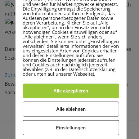
und werden für Marketingzwecke eingesetzt.
Du kannst deine Begeisterung für den Sport auch
Die Einwilligung umfasst die Speicherung
von Informationen auf Ihrem Endgerät, das
mit Kindern und Jugendliche teilen?
Auslesen personenbezogener Daten sowie
Du bist zuverlässig, motiviert, teamfähig und
deren Verarbeitung. Klicken Sie auf „Alle
akzeptieren“, um in den Einsatz von nicht
verantwortungsbewusst?
notwendigen Cookies einzuwilligen oder auf
„Alle ablehnen“, wenn Sie sich anders
entscheiden. Sie können unter „Einstellungen
verwalten“ detaillierte Informationen der von
Dann bewirb dich jetzt noch schnell für ein Freiwilliges
uns eingesetzten Arten von Cookies erhalten
und deren Einstellungen aufrufen. Sie
Soziales Jahr im Sport bei uns (01.09.24-31.08.25).
können die Einstellungen jederzeit aufrufen
und Cookies auch nachträglich jederzeit
abwählen (z.B. in der Datenschutzerklärung
oder unten auf unserer Webseite).
Zur vollständigen Stellenausschreibung
Bewerbung mit Anschreiben, Lebenslauf, Zeugnis an:
Alle akzeptieren
Sara.Heuser@TSGRohrbach.de
Alle ablehnen
By
Sara Heuser
Juni 18, 2024
2:10 p.m.
Einstellungen