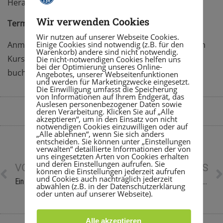
Herausforderungen für dein Training.
Wir verwenden Cookies
Termine: 17.12. und 19.12. jeweils um 18.00 Uhr
Wir nutzen auf unserer Webseite Cookies.
Einige Cookies sind notwendig (z.B. für den
Anmeldung bis zum 13.12. über mywellness: Zeitplan
Warenkorb) andere sind nicht notwendig.
Kurse -> 17.12. / 19.12. -> SKILLRUN Einführung ->
Die nicht-notwendigen Cookies helfen uns
bei der Optimierung unseres Online-
buchen!
Angebotes, unserer Webseitenfunktionen
und werden für Marketingzwecke eingesetzt.
Die Einwilligung umfasst die Speicherung
von Informationen auf Ihrem Endgerät, das
Auslesen personenbezogener Daten sowie
deren Verarbeitung. Klicken Sie auf „Alle
By
Sara Heuser
Dezember 1, 2019
7:30 a.m.
akzeptieren“, um in den Einsatz von nicht
notwendigen Cookies einzuwilligen oder auf
„Alle ablehnen“, wenn Sie sich anders
entscheiden. Sie können unter „Einstellungen
verwalten“ detaillierte Informationen der von
uns eingesetzten Arten von Cookies erhalten
und deren Einstellungen aufrufen. Sie
VORHERIGE NEWS
NÄCHSTE NEWS
können die Einstellungen jederzeit aufrufen
und Cookies auch nachträglich jederzeit
Ein gelungenes Feuerwerk an Aufführungen
Neue RohrPost – Neues Design!
abwählen (z.B. in der Datenschutzerklärung
oder unten auf unserer Webseite).
Alle akzeptieren