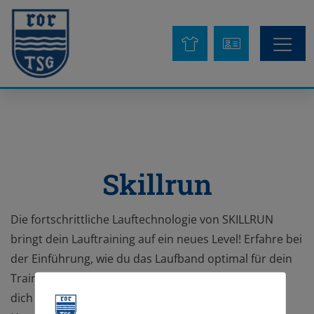
Skillrun
Die fortschrittliche Lauftechnologie von SKILLRUN
bringt dein Lauftraining auf ein neues Level! Erfahre bei
der Einführung, wie du das Laufband optimal für dein
Training nutzen kannst. In Kleingruppen machen wir
dich mit dem Gerät vertraut und zeigen dir neue