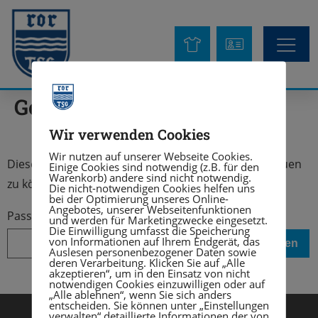
Geschützt: Testseite
Wir verwenden Cookies
Wir nutzen auf unserer Webseite Cookies.
Dieser Inhalt ist passwortgeschützt. Um ihn anschauen
Einige Cookies sind notwendig (z.B. für den
Warenkorb) andere sind nicht notwendig.
zu können, bitte das Passwort eingeben:
Die nicht-notwendigen Cookies helfen uns
bei der Optimierung unseres Online-
Angebotes, unserer Webseitenfunktionen
Passwort:
und werden für Marketingzwecke eingesetzt.
Die Einwilligung umfasst die Speicherung
von Informationen auf Ihrem Endgerät, das
Auslesen personenbezogener Daten sowie
deren Verarbeitung. Klicken Sie auf „Alle
akzeptieren“, um in den Einsatz von nicht
notwendigen Cookies einzuwilligen oder auf
„Alle ablehnen“, wenn Sie sich anders
entscheiden. Sie können unter „Einstellungen
verwalten“ detaillierte Informationen der von