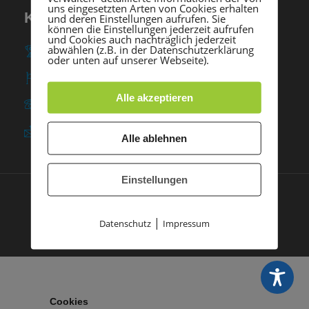
uns eingesetzten Arten von Cookies erhalten
KONTAKT
und deren Einstellungen aufrufen. Sie
können die Einstellungen jederzeit aufrufen
und Cookies auch nachträglich jederzeit
abwählen (z.B. in der Datenschutzerklärung
TSG Heidelberg-Rohrbach e. V.
oder unten auf unserer Webseite).
Am Rohrbach 57 ∙ 69126 Heidelberg
Alle akzeptieren
0 62 21 / 37 03 - 0
info@tsgrohrbach.de
Alle ablehnen
Einstellungen
Impressum
Datenschutz
© 2021 TSG Rohrbach |
|
|
Datenschutz
Impressum
Made with
by PASSGEBER
Cookies