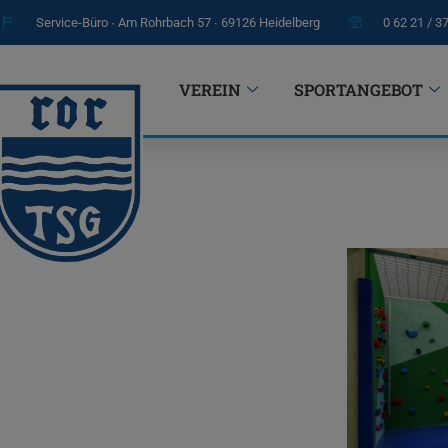
Service-Büro ∙ Am Rohrbach 57 ∙ 69126 Heidelberg
0 62 21 / 3
VEREIN
SPORTANGEBOT