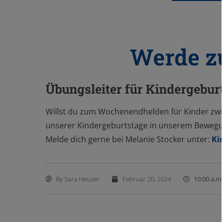
Werde z
Übungsleiter für Kindergebu
Willst du zum Wochenendhelden für Kinder zwis
unserer Kindergeburtstage in unserem Beweg
Melde dich gerne bei Melanie Stocker unter:
Ki
By
Sara Heuser
Februar 20, 2024
10:00 a.m