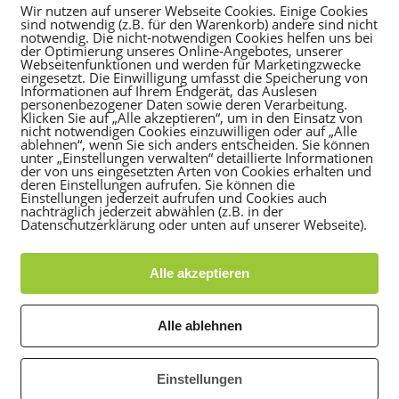
Wir nutzen auf unserer Webseite Cookies. Einige Cookies
sind notwendig (z.B. für den Warenkorb) andere sind nicht
notwendig. Die nicht-notwendigen Cookies helfen uns bei
der Optimierung unseres Online-Angebotes, unserer
Webseitenfunktionen und werden für Marketingzwecke
eingesetzt. Die Einwilligung umfasst die Speicherung von
u unserem Wochene
Informationen auf Ihrem Endgerät, das Auslesen
personenbezogener Daten sowie deren Verarbeitung.
Klicken Sie auf „Alle akzeptieren“, um in den Einsatz von
nicht notwendigen Cookies einzuwilligen oder auf „Alle
ablehnen“, wenn Sie sich anders entscheiden. Sie können
rtstage im Bewegungsdschungel gesu
unter „Einstellungen verwalten“ detaillierte Informationen
der von uns eingesetzten Arten von Cookies erhalten und
deren Einstellungen aufrufen. Sie können die
Einstellungen jederzeit aufrufen und Cookies auch
chen 3 und 8 Jahren werden? Dann bist DU bei uns genau r
nachträglich jederzeit abwählen (z.B. in der
ungsdschungel an den Wochenenden. Was dich genau erwar
Datenschutzerklärung oder unten auf unserer Webseite).
ndersport@TSGRohrbach.de
Alle akzeptieren
.
Alle ablehnen
Einstellungen