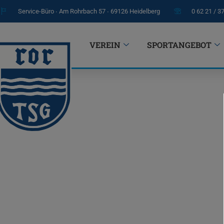
Service-Büro ∙ Am Rohrbach 57 ∙ 69126 Heidelberg
0 62 21 / 3
VEREIN
SPORTANGEBOT