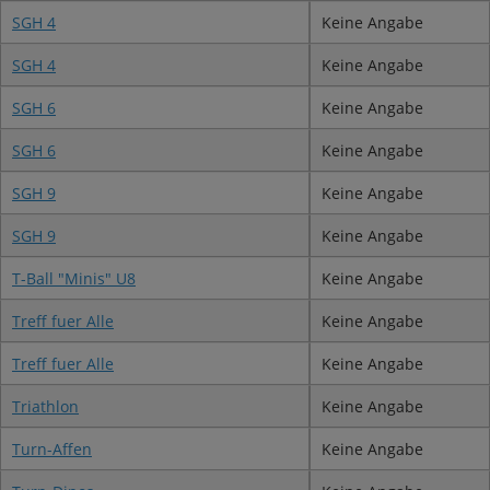
SGH 4
Keine Angabe
SGH 4
Keine Angabe
SGH 6
Keine Angabe
SGH 6
Keine Angabe
SGH 9
Keine Angabe
SGH 9
Keine Angabe
T-Ball "Minis" U8
Keine Angabe
Treff fuer Alle
Keine Angabe
Treff fuer Alle
Keine Angabe
Triathlon
Keine Angabe
Turn-Affen
Keine Angabe