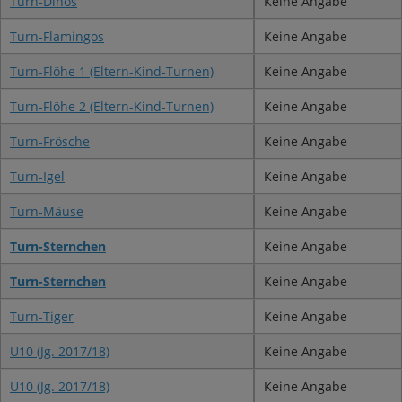
Turn-Dinos
Keine Angabe
Turn-Flamingos
Keine Angabe
Turn-Flöhe 1 (Eltern-Kind-Turnen)
Keine Angabe
Turn-Flöhe 2 (Eltern-Kind-Turnen)
Keine Angabe
Turn-Frösche
Keine Angabe
Turn-Igel
Keine Angabe
Turn-Mäuse
Keine Angabe
Turn-Sternchen
Keine Angabe
Turn-Sternchen
Keine Angabe
Turn-Tiger
Keine Angabe
U10 (Jg. 2017/18)
Keine Angabe
U10 (Jg. 2017/18)
Keine Angabe