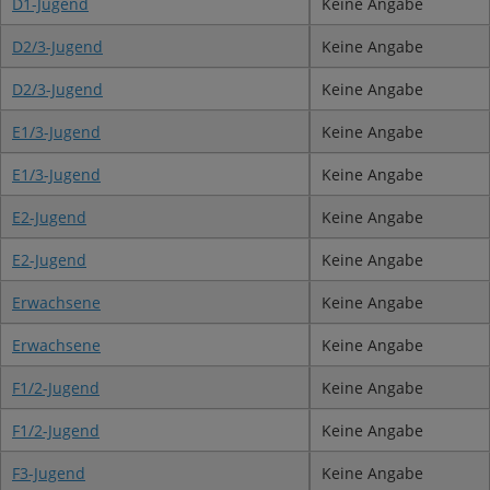
D1-Jugend
Keine Angabe
D2/3-Jugend
Keine Angabe
D2/3-Jugend
Keine Angabe
E1/3-Jugend
Keine Angabe
E1/3-Jugend
Keine Angabe
E2-Jugend
Keine Angabe
E2-Jugend
Keine Angabe
Erwachsene
Keine Angabe
Erwachsene
Keine Angabe
F1/2-Jugend
Keine Angabe
F1/2-Jugend
Keine Angabe
F3-Jugend
Keine Angabe