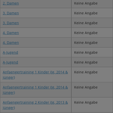
2. Damen
Keine Angabe
3. Damen
Keine Angabe
3. Damen
Keine Angabe
4. Damen
Keine Angabe
4. Damen
Keine Angabe
A-Jugend
Keine Angabe
A-Jugend
Keine Angabe
Anfaengertraining 1 Kinder (Jg. 2014 &
Keine Angabe
jünger)
Anfaengertraining 1 Kinder (Jg. 2014 &
Keine Angabe
jünger)
Anfaengertraining 2 Kinder (Jg. 2013 &
Keine Angabe
jünger)