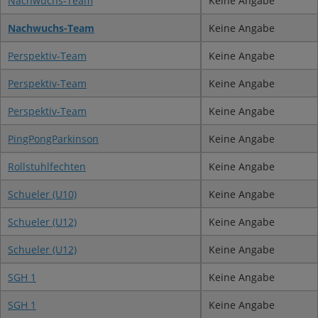
Nachwuchs-Team
Keine Angabe
Nachwuchs-Team
Keine Angabe
Perspektiv-Team
Keine Angabe
Perspektiv-Team
Keine Angabe
Perspektiv-Team
Keine Angabe
PingPongParkinson
Keine Angabe
Rollstuhlfechten
Keine Angabe
Schueler (U10)
Keine Angabe
Schueler (U12)
Keine Angabe
Schueler (U12)
Keine Angabe
SGH 1
Keine Angabe
SGH 1
Keine Angabe