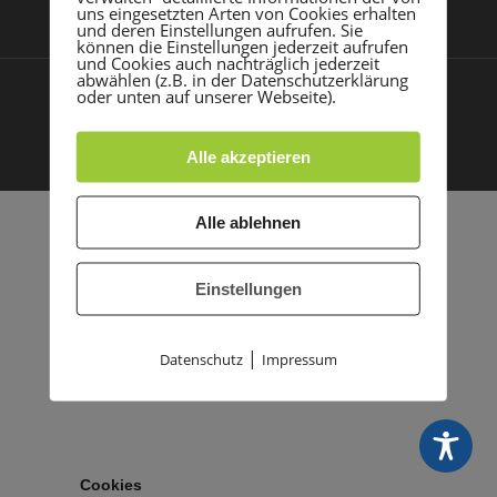
uns eingesetzten Arten von Cookies erhalten
und deren Einstellungen aufrufen. Sie
können die Einstellungen jederzeit aufrufen
und Cookies auch nachträglich jederzeit
abwählen (z.B. in der Datenschutzerklärung
oder unten auf unserer Webseite).
Impressum
Datenschutz
© 2021 TSG Rohrbach |
|
Made with
by PASSGEBER
Alle akzeptieren
Alle ablehnen
Einstellungen
|
Datenschutz
Impressum
Cookies