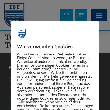
Turn-Flöhe 2 (Eltern-Kind-
Turnen)
Wir verwenden Cookies
Wir nutzen auf unserer Webseite Cookies.
Einige Cookies sind notwendig (z.B. für den
Warenkorb) andere sind nicht notwendig.
Die nicht-notwendigen Cookies helfen uns
KONTAKT
bei der Optimierung unseres Online-
Angebotes, unserer Webseitenfunktionen
und werden für Marketingzwecke eingesetzt.
TSG Heidelberg-Rohrbach e. V.
Die Einwilligung umfasst die Speicherung
von Informationen auf Ihrem Endgerät, das
Auslesen personenbezogener Daten sowie
Am Rohrbach 57 ∙ 69126 Heidelberg
deren Verarbeitung. Klicken Sie auf „Alle
akzeptieren“, um in den Einsatz von nicht
notwendigen Cookies einzuwilligen oder auf
0 62 21 / 37 03 - 0
„Alle ablehnen“, wenn Sie sich anders
entscheiden. Sie können unter „Einstellungen
info@tsgrohrbach.de
verwalten“ detaillierte Informationen der von