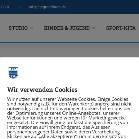
7 03-0
info@tsgrohrbach.de
STUDIO
KINDER & JUGEND
SPORT-KITA
Wir verwenden Cookies
SPORT TREIBEN
Wir nutzen auf unserer Webseite Cookies. Einige Cookies
sind notwendig (z.B. für den Warenkorb) andere sind nicht
notwendig. Die nicht-notwendigen Cookies helfen uns bei
ach e. V.
Sportprogramm
der Optimierung unseres Online-Angebotes, unserer
Webseitenfunktionen und werden für Marketingzwecke
eingesetzt. Die Einwilligung umfasst die Speicherung von
126 Heidelberg
Sportangebotssuche
Informationen auf Ihrem Endgerät, das Auslesen
personenbezogener Daten sowie deren Verarbeitung.
Klicken Sie auf „Alle akzeptieren“, um in den Einsatz von
Sportstätten