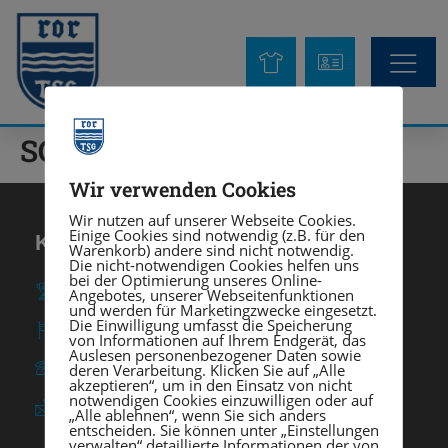
SGH 9
Wir verwenden Cookies
Wir nutzen auf unserer Webseite Cookies.
Einige Cookies sind notwendig (z.B. für den
KONTAKT
Warenkorb) andere sind nicht notwendig.
Die nicht-notwendigen Cookies helfen uns
bei der Optimierung unseres Online-
TSG Heidelberg-Rohrbach e. V.
Angebotes, unserer Webseitenfunktionen
und werden für Marketingzwecke eingesetzt.
Die Einwilligung umfasst die Speicherung
Am Rohrbach 57 ∙ 69126 Heidelberg
von Informationen auf Ihrem Endgerät, das
Auslesen personenbezogener Daten sowie
deren Verarbeitung. Klicken Sie auf „Alle
0 62 21 / 37 03 - 0
akzeptieren“, um in den Einsatz von nicht
notwendigen Cookies einzuwilligen oder auf
info@tsgrohrbach.de
„Alle ablehnen“, wenn Sie sich anders
entscheiden. Sie können unter „Einstellungen
verwalten“ detaillierte Informationen der von