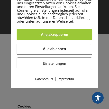
uns eingesetzten Arten von Cookies erhalten
und deren Einstellungen aufrufen. Sie
können die Einstellungen jederzeit aufrufen
und Cookies auch nachträglich jederzeit
Impressum
Datenschutz
© 2021 TSG Rohrbach |
|
abwählen (z.B. in der Datenschutzerklärung
oder unten auf unserer Webseite).
Made with
by PASSGEBER
Alle akzeptieren
Alle ablehnen
Einstellungen
|
Datenschutz
Impressum
Cookies