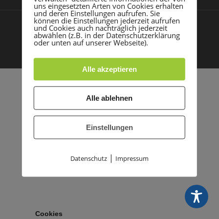
uns eingesetzten Arten von Cookies erhalten
und deren Einstellungen aufrufen. Sie
können die Einstellungen jederzeit aufrufen
und Cookies auch nachträglich jederzeit
Impressum
Datenschutz
© 2021 TSG Rohrbach |
|
abwählen (z.B. in der Datenschutzerklärung
oder unten auf unserer Webseite).
Made with
by PASSGEBER
Alle akzeptieren
Alle ablehnen
Einstellungen
|
Datenschutz
Impressum
Cookies