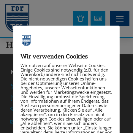
Herren 2
Wir verwenden Cookies
Wir nutzen auf unserer Webseite Cookies.
Einige Cookies sind notwendig (z.B. für den
KONTAKT
Warenkorb) andere sind nicht notwendig.
Die nicht-notwendigen Cookies helfen uns
bei der Optimierung unseres Online-
TSG Heidelberg-Rohrbach e. V.
Angebotes, unserer Webseitenfunktionen
und werden für Marketingzwecke eingesetzt.
Die Einwilligung umfasst die Speicherung
Am Rohrbach 57 ∙ 69126 Heidelberg
von Informationen auf Ihrem Endgerät, das
Auslesen personenbezogener Daten sowie
deren Verarbeitung. Klicken Sie auf „Alle
0 62 21 / 37 03 - 0
akzeptieren“, um in den Einsatz von nicht
notwendigen Cookies einzuwilligen oder auf
info@tsgrohrbach.de
„Alle ablehnen“, wenn Sie sich anders
entscheiden. Sie können unter „Einstellungen
verwalten“ detaillierte Informationen der von