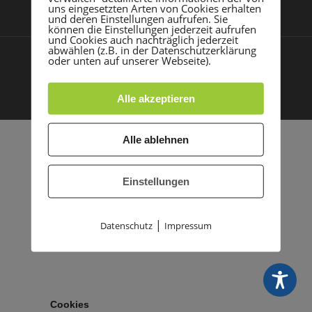
uns eingesetzten Arten von Cookies erhalten
und deren Einstellungen aufrufen. Sie
können die Einstellungen jederzeit aufrufen
und Cookies auch nachträglich jederzeit
abwählen (z.B. in der Datenschutzerklärung
oder unten auf unserer Webseite).
Impressum
Datenschutz
© 2021 TSG Rohrbach |
|
Made with
by PASSGEBER
Alle akzeptieren
Alle ablehnen
Einstellungen
|
Datenschutz
Impressum
Cookies