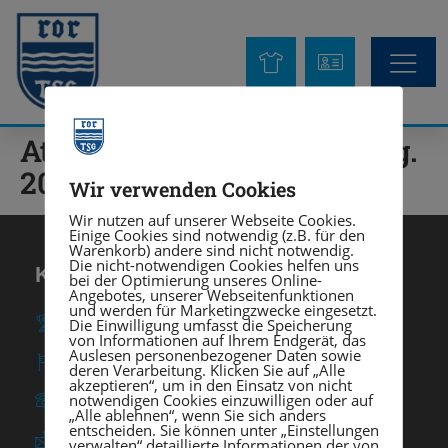
Athletiktraining Kinder (Jg.
2010 bis 2014
Wir verwenden Cookies
Wir nutzen auf unserer Webseite Cookies.
Einige Cookies sind notwendig (z.B. für den
Warenkorb) andere sind nicht notwendig.
Die nicht-notwendigen Cookies helfen uns
KONTAKT
bei der Optimierung unseres Online-
Angebotes, unserer Webseitenfunktionen
und werden für Marketingzwecke eingesetzt.
TSG Heidelberg-Rohrbach e. V.
Die Einwilligung umfasst die Speicherung
von Informationen auf Ihrem Endgerät, das
Auslesen personenbezogener Daten sowie
Am Rohrbach 57 ∙ 69126 Heidelberg
deren Verarbeitung. Klicken Sie auf „Alle
akzeptieren“, um in den Einsatz von nicht
notwendigen Cookies einzuwilligen oder auf
0 62 21 / 37 03 - 0
„Alle ablehnen“, wenn Sie sich anders
entscheiden. Sie können unter „Einstellungen
info@tsgrohrbach.de
verwalten“ detaillierte Informationen der von