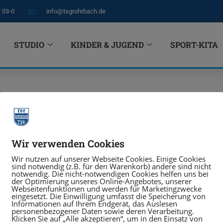
7 03-0
info@tsgrohrbach.de
STUDIO
KINDER & JUGEND
SPORT-KITA
Wir verwenden Cookies
SPORT TREIBEN
Wir nutzen auf unserer Webseite Cookies. Einige Cookies
sind notwendig (z.B. für den Warenkorb) andere sind nicht
notwendig. Die nicht-notwendigen Cookies helfen uns bei
ach e. V.
Sportprogramm
der Optimierung unseres Online-Angebotes, unserer
Webseitenfunktionen und werden für Marketingzwecke
eingesetzt. Die Einwilligung umfasst die Speicherung von
126 Heidelberg
Sportangebotssuche
Informationen auf Ihrem Endgerät, das Auslesen
personenbezogener Daten sowie deren Verarbeitung.
Klicken Sie auf „Alle akzeptieren“, um in den Einsatz von
Sportstätten