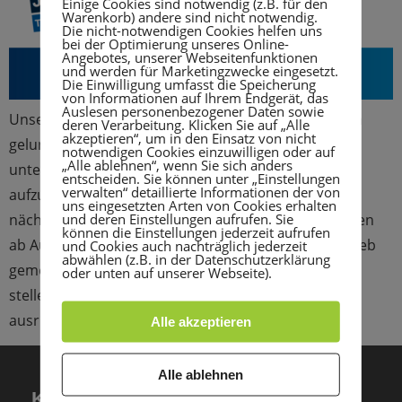
Einige Cookies sind notwendig (z.B. für den
Warenkorb) andere sind nicht notwendig.
Die nicht-notwendigen Cookies helfen uns
bei der Optimierung unseres Online-
Angebotes, unserer Webseitenfunktionen
und werden für Marketingzwecke eingesetzt.
Die Einwilligung umfasst die Speicherung
von Informationen auf Ihrem Endgerät, das
Auslesen personenbezogener Daten sowie
Unserer Turn-Abteilung ist es in den letzten 2 Jahren
deren Verarbeitung. Klicken Sie auf „Alle
akzeptieren“, um in den Einsatz von nicht
gelungen, verschiedene Kinderturngruppen in
notwendigen Cookies einzuwilligen oder auf
„Alle ablehnen“, wenn Sie sich anders
unterschiedlichen Altersgruppen im Gerätturnen
entscheiden. Sie können unter „Einstellungen
verwalten“ detaillierte Informationen der von
aufzubauen. Der Zuspruch ist enorm. Nun ist der
uns eingesetzten Arten von Cookies erhalten
und deren Einstellungen aufrufen. Sie
nächste Schritt geplant. Verschiedene Gruppen sollen
können die Einstellungen jederzeit aufrufen
ab August diesen Jahres für den Ligawettkampfbetrieb
und Cookies auch nachträglich jederzeit
abwählen (z.B. in der Datenschutzerklärung
gemeldet werden, um das Erlernte unter Beweis zu
oder unten auf unserer Webseite).
stellen. Um im Ligabetrieb auch Heimwettkämpfe
ausrichten zu können, […]
Alle akzeptieren
Alle ablehnen
KONTAKT