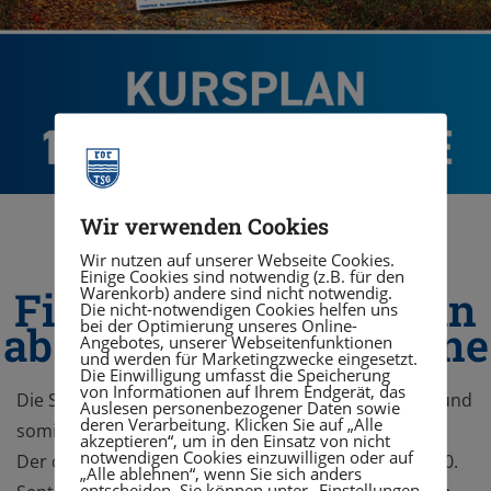
Wir verwenden Cookies
Wir nutzen auf unserer Webseite Cookies.
Einige Cookies sind notwendig (z.B. für den
FiTROPOLIS Kursplan
Warenkorb) andere sind nicht notwendig.
Die nicht-notwendigen Cookies helfen uns
bei der Optimierung unseres Online-
ab 11. September online
Angebotes, unserer Webseitenfunktionen
und werden für Marketingzwecke eingesetzt.
Die Einwilligung umfasst die Speicherung
von Informationen auf Ihrem Endgerät, das
Die Sommerferien neigen sich dem Ende entgegen und
Auslesen personenbezogener Daten sowie
deren Verarbeitung. Klicken Sie auf „Alle
somit auch unser Sommerkursplan im
FiTROPOLIS
.
akzeptieren“, um in den Einsatz von nicht
notwendigen Cookies einzuwilligen oder auf
Der darauffolgende Kursplan, welcher vom 11. bis 30.
„Alle ablehnen“, wenn Sie sich anders
entscheiden. Sie können unter „Einstellungen