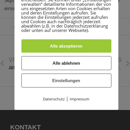
September gilt, ist ab sofort
auf unserer Homepage
verwalten“ detaillierte Informationen der von
einsehbar und steht zum Download bereit.
uns eingesetzten Arten von Cookies erhalten
und deren Einstellungen aufrufen. Sie
können die Einstellungen jederzeit aufrufen
und Cookies auch nachträglich jederzeit
abwählen (z.B. in der Datenschutzerklärung
By
Sara Heuser
September 6, 2023
6:59 p.m.
oder unten auf unserer Webseite).
Alle akzeptieren
VORHERIGE NEWS
NÄCHSTE NEWS
Alle ablehnen
Alltags-Fitness-Test für Menschen ab 60 Jahren
Das war die Rohrbacher Kerwe 2023
Einstellungen
|
Datenschutz
Impressum
KONTAKT