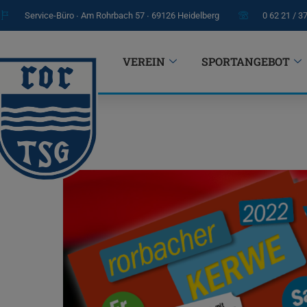
Service-Büro ∙ Am Rohrbach 57 ∙ 69126 Heidelberg
0 62 21 / 3
VEREIN
SPORTANGEBOT