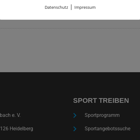
|
Datenschutz
Impressum
 nicht zu toppen
Übu
SPORT TREIBEN
ach e. V.
Sportprogramm
126 Heidelberg
Sportangebotssuche