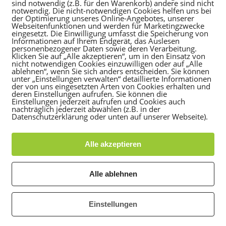
sind notwendig (z.B. für den Warenkorb) andere sind nicht
notwendig. Die nicht-notwendigen Cookies helfen uns bei
Rohrbacher Kerwe
der Optimierung unseres Online-Angebotes, unserer
Webseitenfunktionen und werden für Marketingzwecke
eingesetzt. Die Einwilligung umfasst die Speicherung von
Informationen auf Ihrem Endgerät, das Auslesen
personenbezogener Daten sowie deren Verarbeitung.
bis Sonntag, den 4. September findet rund um die Eichendorf
Klicken Sie auf „Alle akzeptieren“, um in den Einsatz von
nicht notwendigen Cookies einzuwilligen oder auf „Alle
ablehnen“, wenn Sie sich anders entscheiden. Sie können
ereine bestens gesorgt.
unter „Einstellungen verwalten“ detaillierte Informationen
ein buntes Programm und jede Menge musikalische Unterha
der von uns eingesetzten Arten von Cookies erhalten und
deren Einstellungen aufrufen. Sie können die
Einstellungen jederzeit aufrufen und Cookies auch
nachträglich jederzeit abwählen (z.B. in der
Datenschutzerklärung oder unten auf unserer Webseite).
eim Stadtteilverein Rohrbach
Alle akzeptieren
Alle ablehnen
Einstellungen