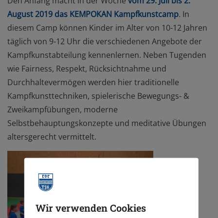
Den Anfang macht in der Woche
vom 29. Juli bis 2.
August 2019 das KEMPOKAN Kampfkunstcamp
. In
diesem Camp können Kinder im Alter von 10-12 Jahren
täglich von 9-12 Uhr die verschiedenen Angebote der
Kampfkunstabteilung kennenlernen. Neben Tugenden
wie Fairness, Respekt, Rücksichtnahme und
Durchhaltevermögen werden hier traditionelle
Kampfkunsttechniken, spielerische Bewegungs- &
Zweikampfübungen, moderne
Selbstbehauptungskonzepte und meditative Übungen
altersgerecht vermittelt.
Wir verwenden Cookies