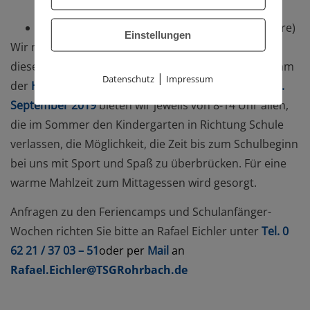
Jahre)
26.-30.08.2019: Team-Sport-Challenge (6-14 Jahre)
Einstellungen
Wir machen euch SPORTLICH FIT für die Schule! In
diesem Jahr beteiligen wir uns erstmals am Programm
|
Datenschutz
Impressum
der
Heidelberger Schulanfänger-Wochen. Vom 2.-13.
September 2019
bieten wir jeweils von 8-14 Uhr allen,
die im Sommer den Kindergarten in Richtung Schule
verlassen, die Möglichkeit, die Zeit bis zum Schulbeginn
bei uns mit Sport und Spaß zu überbrücken. Für eine
warme Mahlzeit zum Mittagessen wird gesorgt.
Anfragen zu den Feriencamps und Schulanfänger-
Wochen richten Sie bitte an Rafael Eichler unter
Tel. 0
62 21 / 37 03 – 51
oder per
Mail
an
Rafael.Eichler@TSGRohrbach.de