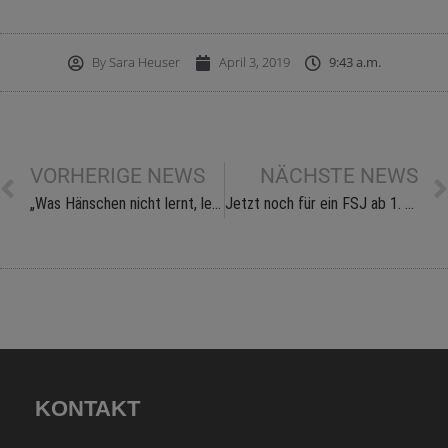
By
Sara Heuser
April 3, 2019
9:43 a.m.
VORHERIGE NEWS
NÄCHSTE NEWS
„Was Hänschen nicht lernt, lernt Hans nimmermehr“
Jetzt noch für ein FSJ ab 1. September 2019 bewerben
KONTAKT