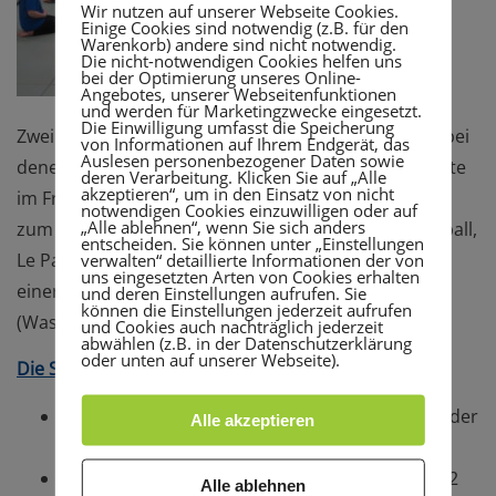
Wir nutzen auf unserer Webseite Cookies.
Einige Cookies sind notwendig (z.B. für den
Warenkorb) andere sind nicht notwendig.
Die nicht-notwendigen Cookies helfen uns
bei der Optimierung unseres Online-
Angebotes, unserer Webseitenfunktionen
und werden für Marketingzwecke eingesetzt.
Die Einwilligung umfasst die Speicherung
Zwei Wochen später starten dann die Sportcamps, bei
von Informationen auf Ihrem Endgerät, das
Auslesen personenbezogener Daten sowie
denen die Kinder täglich verschiedene Sportangebote
deren Verarbeitung. Klicken Sie auf „Alle
akzeptieren“, um in den Einsatz von nicht
im Freien und in der Halle ausprobieren können wie
notwendigen Cookies einzuwilligen oder auf
„Alle ablehnen“, wenn Sie sich anders
zum Beispiel Bouldern, Leichtathletik, Fußball, Baseball,
entscheiden. Sie können unter „Einstellungen
verwalten“ detaillierte Informationen der von
Le Parcour und vieles mehr. Die Kinder werden mit
uns eingesetzten Arten von Cookies erhalten
einer warmen Mahlzeit und ausreichend Trinken
und deren Einstellungen aufrufen. Sie
können die Einstellungen jederzeit aufrufen
(Wasser & Apfelsaftschorle) versorgt.
und Cookies auch nachträglich jederzeit
abwählen (z.B. in der Datenschutzerklärung
oder unten auf unserer Webseite).
Die Sportcamps im Überblick:
12.-16.08.2019: Sportcamp für Kindergartenkinder
Alle akzeptieren
(4-6 Jahre)
19.-23.08.2019: Sportcamp für Schulkinder (6-12
Alle ablehnen