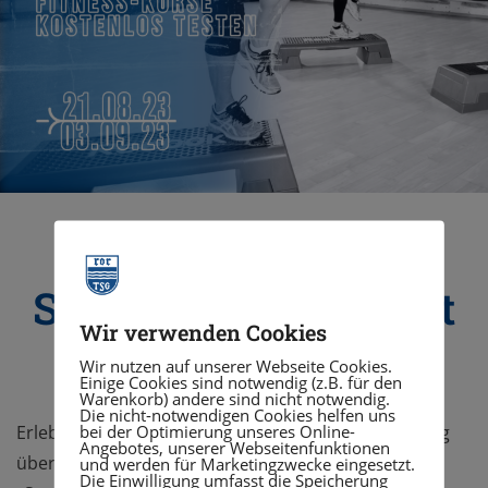
Sommerferienfit mit
Kurstraining im
Wir verwenden Cookies
FiTROPOLIS
Wir nutzen auf unserer Webseite Cookies.
Einige Cookies sind notwendig (z.B. für den
Warenkorb) andere sind nicht notwendig.
Die nicht-notwendigen Cookies helfen uns
bei der Optimierung unseres Online-
Erlebe unser breites Angebot an Specials von Cycling
Angebotes, unserer Webseitenfunktionen
über Tanz und Yoga bis hin zu Rückenfitness und
und werden für Marketingzwecke eingesetzt.
Die Einwilligung umfasst die Speicherung