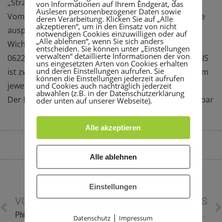
„Strandfigurtraining“.
von Informationen auf Ihrem Endgerät, das
Auslesen personenbezogener Daten sowie
Vom 21.08 bis 03.09.2023 können beliebig viele Kurse
deren Verarbeitung. Klicken Sie auf „Alle
akzeptieren“, um in den Einsatz von nicht
ausprobiert und mitgemacht werden.
notwendigen Cookies einzuwilligen oder auf
„Alle ablehnen“, wenn Sie sich anders
Wichtig! Eine Anmeldung zu den Kursen unter der
entscheiden. Sie können unter „Einstellungen
verwalten“ detaillierte Informationen der von
06221/3703-37 zu den Öffnungszeiten des
FiTROPOLIS
uns eingesetzten Arten von Cookies erhalten
und deren Einstellungen aufrufen. Sie
ist zwingend erforderlich und kann ab 3 Tage vor dem
können die Einstellungen jederzeit aufrufen
jeweiligen Kurs vorgenommen werden.
und Cookies auch nachträglich jederzeit
abwählen (z.B. in der Datenschutzerklärung
Der Kursplan inklusive Öffnungszeiten ist
hier
abrufbar
oder unten auf unserer Webseite).
Alle akzeptieren
By
Sara Heuser
August 23, 2023
12:57 p.m.
Alle ablehnen
Einstellungen
VORHERIGE NEWS
NÄCHSTE NEWS
Philippe Zierlein ist Deutscher Meister im Diskuswurf
Alltags-Fitness-Test für Menschen ab 60 Jahren
|
Datenschutz
Impressum